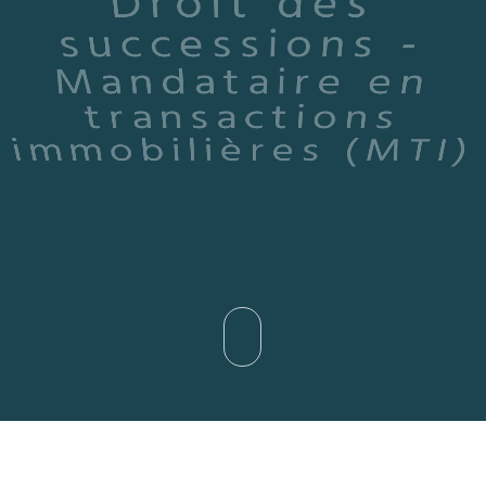
Droit des
successions -
Mandataire en
transactions
immobilières (MTI)